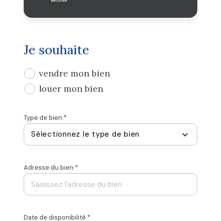
Je souhaite
J'obtiens une estimation en 4 étapes
vendre mon bien
1
2
3
4
louer mon bien
Type de bien *
Sélectionnez le type de bien
N° de
Adresse du bien *
Appartement
Maison
Libel
Date de disponibilité *