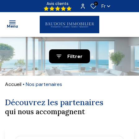
Avis clients
0
Fr
Menu
Accueil
Filtrer
Ventes
Locations
Locations
Locations
Accueil
Nos partenaires
Programmes
Immo Pro
Neufs
Découvrez les partenaires
qui nous accompagnent
Qui
sommes-
nous ?