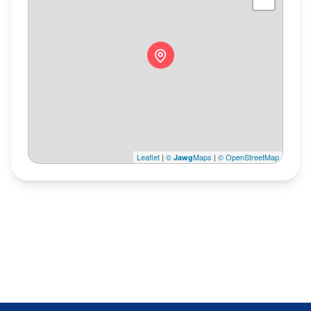
Leaflet
|
©
Maps
|
© OpenStreetMap
Jawg