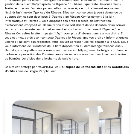
gestion de la clientèle/prospects de l'Agence / du Réseau qui reste Responsable du
Traitement de vos Données personnelles. La base légale du traitement repose sur
l'intérêt légitime de l'Agence / du Réseau. Elles sont conservées jusqu'à demande de
suppression et sont destinées à l'Agence / au Réseau. Conformément à la loi «
informatique et libertés », vous disposez des droits d’accès, de rectification,
d’effacement, d’opposition, de limitation et de portabilité de vos données. Vous pouvez
retirer votre consentement à tout moment en contactant directement l’Agence / Le
Réseau. Consultez le site
https://cnil.fr/fr
pour plus d’informations sur vos droits. Si
vous estimez, après avoir contacté l'Agence / le Réseau, que vos droits « Informatique et
Libertés » ne sont pas respectés, vous pouvez adresser une réclamation à la CNIL. Nous
vous informons de l’existence de la liste d'opposition au démarchage téléphonique «
Bloctel », sur laquelle vous pouvez vous inscrire ici :
https://www.bloctel.gouv.fr
. Dans le
cadre de la protection des Données personnelles, nous vous invitons à ne pas inscrire
de Données sensibles dans le champ de saisie libre.
Ce site est protégé par reCAPTCHA, les
Politiques de Confidentialité
et es
Conditions
d'utilisation
de Google s'appliquent.