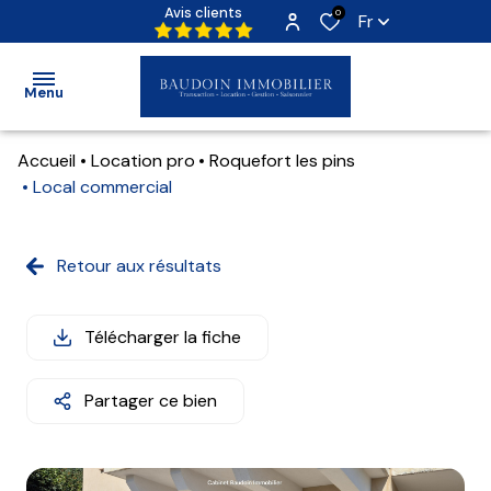
Avis clients
0
Fr
Menu
Accueil
Location pro
Roquefort les pins
Accueil
Local commercial
Ventes
Locations
Retour aux résultats
Locations
Locations
Programmes
Immo Pro
Télécharger la fiche
Neufs
Partager ce bien
Qui
sommes-
nous ?