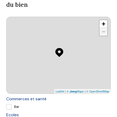
du bien
+
−
Leaflet
|
©
Maps
|
© OpenStreetMap
Jawg
Commerces et santé
Bar
Ecoles