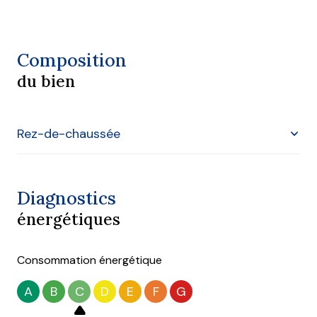
Composition
du bien
Rez-de-chaussée
Sanitaire PMR
4 m²
Diagnostics
salle
55 m²
énergétiques
Consommation énergétique
A
B
C
D
E
F
G