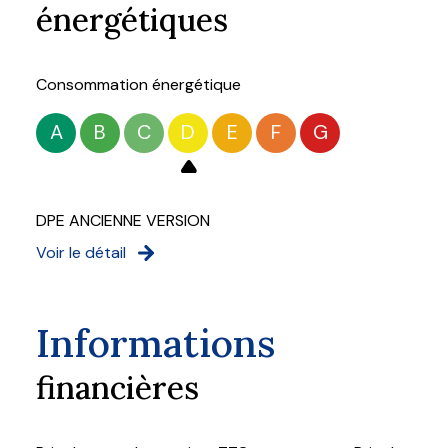
énergétiques
Consommation énergétique
A
B
C
D
E
F
G
DPE ANCIENNE VERSION
Voir le détail
Informations
financières