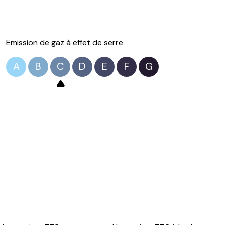
Emission de gaz à effet de serre
A
B
C
D
E
F
G