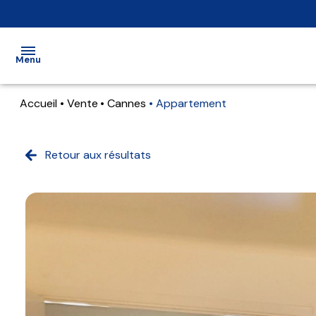
Menu
Accueil
Vente
Cannes
Appartement
Accueil
Ventes
Retour aux résultats
Locations
Locations
Locations
Programmes
Immo Pro
Neufs
Qui
sommes-
nous ?