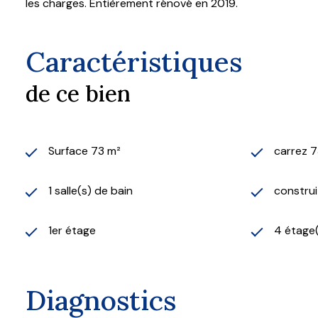
les charges. Entièrement rénové en 2019.
Caractéristiques
de ce bien
Surface 73 m²
carrez 7
1 salle(s) de bain
construi
1er étage
4 étage
Diagnostics