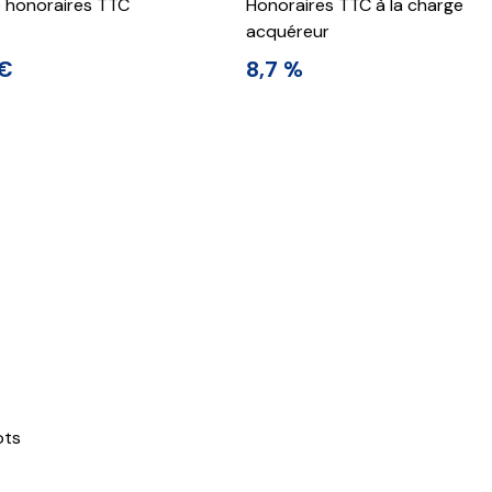
e honoraires TTC
Honoraires TTC à la charge
acquéreur
 €
8,7 %
ots