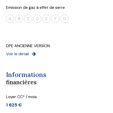
Emission de gaz à effet de serre
A
B
C
D
E
F
G
DPE ANCIENNE VERSION
Voir le détail
Informations
financières
Loyer CC* / mois
1 625 €