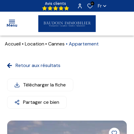
Avis clients
0
Fr
Menu
Accueil
Location
Cannes
Appartement
Accueil
Ventes
Retour aux résultats
Locations
Locations
Locations
Télécharger la fiche
Programmes
Immo Pro
Neufs
Partager ce bien
Qui
sommes-
nous ?