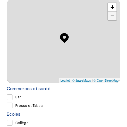
+
−
Leaflet
|
©
Maps
|
© OpenStreetMap
Jawg
Commerces et santé
Bar
Presse et Tabac
Ecoles
Collège