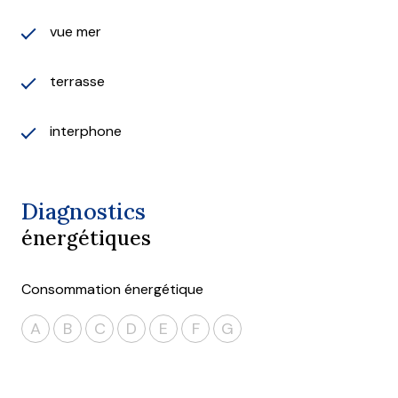
vue mer
terrasse
interphone
Diagnostics
énergétiques
Consommation énergétique
A
B
C
D
E
F
G